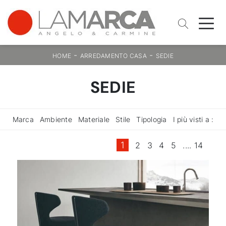
-
-
HOME
ARREDAMENTO CASA
SEDIE
SEDIE
Marca
Ambiente
Materiale
Stile
Tipologia
I più visti a :
1
2
3
4
5
....
14