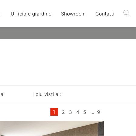
a
Ufficio e giardino
Showroom
Contatti
ia
I più visti a :
1
2
3
4
5
....
9