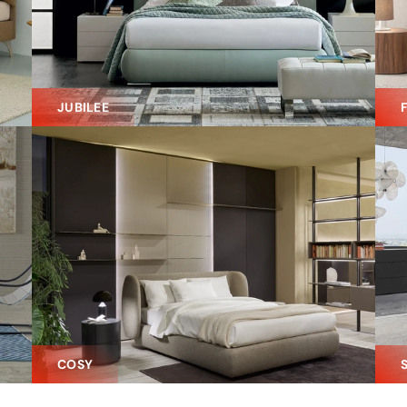
JUBILEE
COSY
S