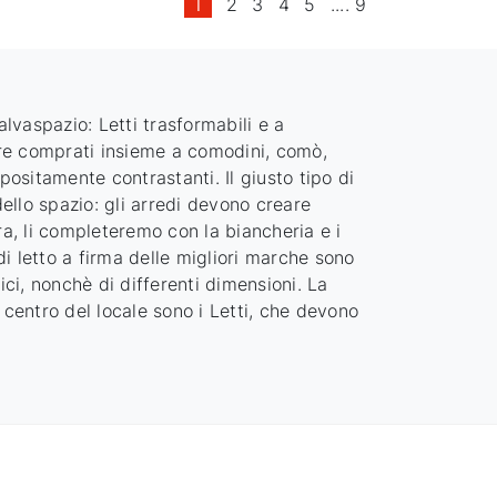
1
2
3
4
5
....
9
lvaspazio: Letti trasformabili e a
sere comprati insieme a comodini, comò,
ositamente contrastanti. Il giusto tipo di
dello spazio: gli arredi devono creare
ra, li completeremo con la biancheria e i
 di letto a firma delle migliori marche sono
ici, nonchè di differenti dimensioni. La
 centro del locale sono i Letti, che devono