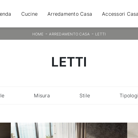
ienda
Cucine
Arredamento Casa
Accessori Cas
-
-
HOME
ARREDAMENTO CASA
LETTI
LETTI
le
Misura
Stile
Tipolog