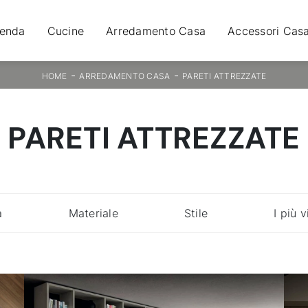
ienda
Cucine
Arredamento Casa
Accessori Cas
-
-
HOME
ARREDAMENTO CASA
PARETI ATTREZZATE
PARETI ATTREZZATE
a
Materiale
Stile
I più v