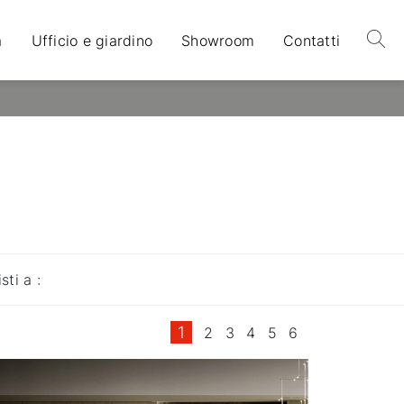
a
Ufficio e giardino
Showroom
Contatti
isti a :
1
2
3
4
5
6