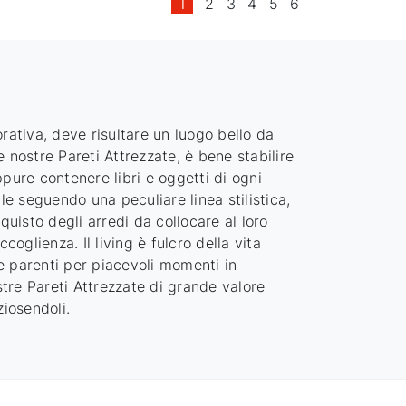
1
2
3
4
5
6
vorativa, deve risultare un luogo bello da
 nostre Pareti Attrezzate, è bene stabilire
oppure contenere libri e oggetti di ogni
le seguendo una peculiare linea stilistica,
quisto degli arredi da collocare al loro
coglienza. Il living è fulcro della vita
e parenti per piacevoli momenti in
tre Pareti Attrezzate di grande valore
ziosendoli.