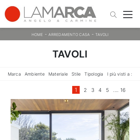
-
-
HOME
ARREDAMENTO CASA
TAVOLI
TAVOLI
Marca
Ambiente
Materiale
Stile
Tipologia
I più visti a :
1
2
3
4
5
....
16