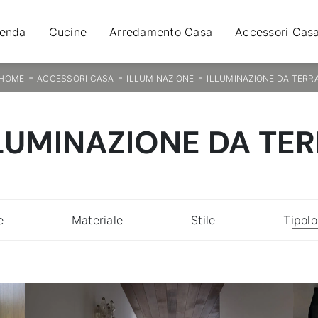
ienda
Cucine
Arredamento Casa
Accessori Cas
-
-
-
HOME
ACCESSORI CASA
ILLUMINAZIONE
ILLUMINAZIONE DA TERR
LUMINAZIONE DA TE
e
Materiale
Stile
Tipolo