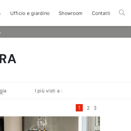
a
Ufficio e giardino
Showroom
Contatti
A
RRA
gia
I più visti a :
1
2
3