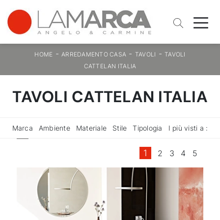
-
-
-
HOME
ARREDAMENTO CASA
TAVOLI
TAVOLI
CATTELAN ITALIA
TAVOLI CATTELAN ITALIA
Marca
Ambiente
Materiale
Stile
Tipologia
I più visti a :
1
2
3
4
5