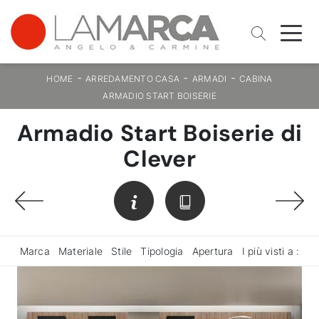
-
-
-
HOME
ARREDAMENTO CASA
ARMADI
CABINA
ARMADIO START BOISERIE
Armadio Start Boiserie di
Clever
Marca
Materiale
Stile
Tipologia
Apertura
I più visti a :