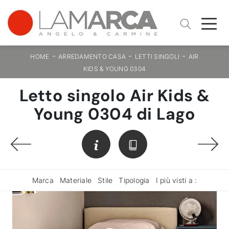
-
-
-
HOME
ARREDAMENTO CASA
LETTI SINGOLI
AIR
KIDS & YOUNG 0304
Letto singolo Air Kids &
Young 0304 di Lago
Marca
Materiale
Stile
Tipologia
I più visti a :