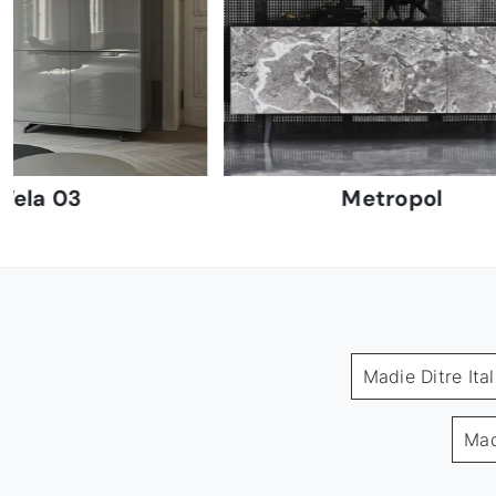
Vela 03
Metropol
Madie Ditre Ita
Mad