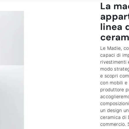
La ma
appart
linea 
cerami
Le Madie, co
capaci di imp
rivestimenti 
modo strategi
e scopri come
con mobili e
produttore p
accoglieremo
composizioni
un design un
ceramica di D
commercio. S