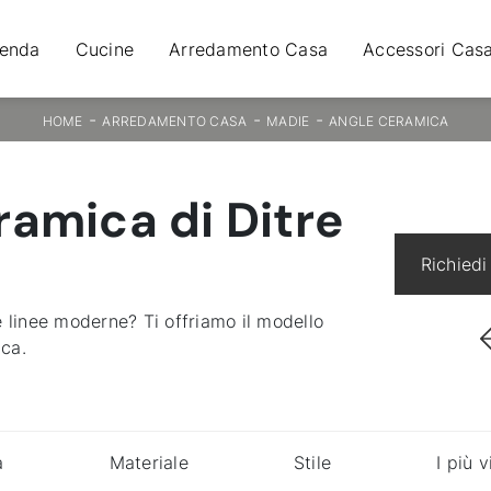
ienda
Cucine
Arredamento Casa
Accessori Cas
-
-
-
HOME
ARREDAMENTO CASA
MADIE
ANGLE CERAMICA
ramica di Ditre
Richiedi
e linee moderne? Ti offriamo il modello
ica.
a
Materiale
Stile
I più v