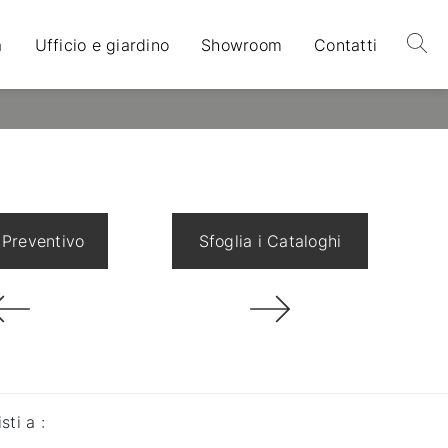
a
Ufficio e giardino
Showroom
Contatti
 Preventivo
Sfoglia i Cataloghi
isti a :