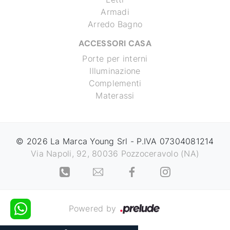
Armadi
Arredo Bagno
ACCESSORI CASA
Porte per interni
Illuminazione
Complementi
Materassi
© 2026 La Marca Young Srl - P.IVA 07304081214
Via Napoli, 92, 80036 Pozzoceravolo (NA)
Powered by