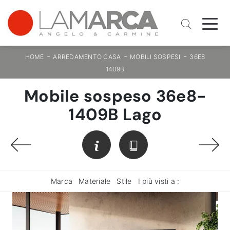
-
-
-
HOME
ARREDAMENTO CASA
MOBILI SOSPESI
36E8
1409B
Mobile sospeso 36e8-
1409B Lago
Marca
Materiale
Stile
I più visti a :