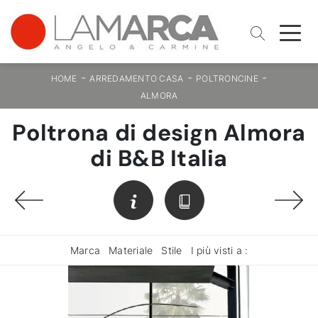
-
-
-
HOME
ARREDAMENTO CASA
POLTRONCINE
ALMORA
Poltrona di design Almora
di B&B Italia
Marca
Materiale
Stile
I più visti a :