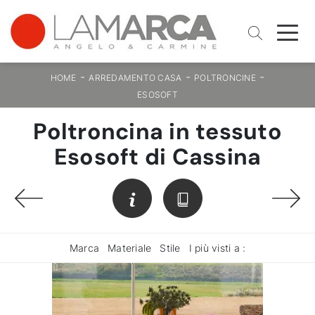
-
-
-
HOME
ARREDAMENTO CASA
POLTRONCINE
ESOSOFT
Poltroncina in tessuto
Esosoft di Cassina
Marca
Materiale
Stile
I più visti a :