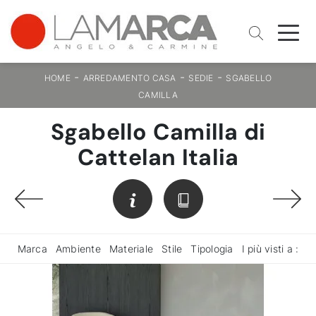
-
-
-
HOME
ARREDAMENTO CASA
SEDIE
SGABELLO
CAMILLA
Sgabello Camilla di
Cattelan Italia
Marca
Ambiente
Materiale
Stile
Tipologia
I più visti a :