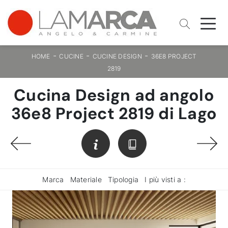
-
-
-
HOME
CUCINE
CUCINE DESIGN
36E8 PROJECT
2819
Cucina Design ad angolo
36e8 Project 2819 di Lago
Marca
Materiale
Tipologia
I più visti a :