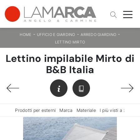
-
-
-
HOME
UFFICIO E GIARDINO
ARREDO GIARDINO
LETTINO MIRTO
Lettino impilabile Mirto di
B&B Italia
Prodotti per esterni
Marca
Materiale
I più visti a :