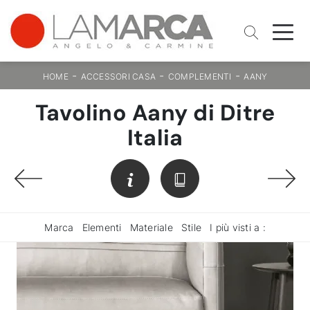
-
-
-
HOME
ACCESSORI CASA
COMPLEMENTI
AANY
Tavolino Aany di Ditre
Italia
Marca
Elementi
Materiale
Stile
I più visti a :