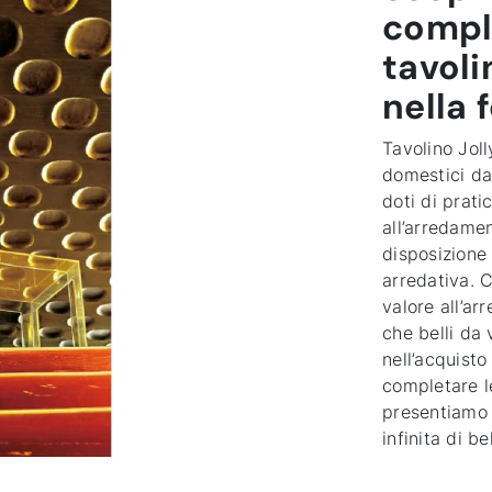
compl
tavoli
nella 
Tavolino Joll
domestici da
doti di prat
all’arredame
disposizione 
arredativa. 
valore all’ar
che belli da 
nell’acquisto
completare le
presentiamo m
infinita di b