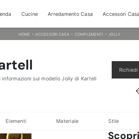
ienda
Cucine
Arredamento Casa
Accessori Cas
-
-
-
HOME
ACCESSORI CASA
COMPLEMENTI
JOLLY
artell
Richiedi
 informazioni sul modello Jolly di Kartell
Elementi
Materiale
Stile
Scopri