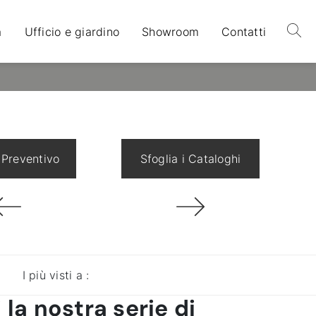
a
Ufficio e giardino
Showroom
Contatti
 Preventivo
Sfoglia i Cataloghi
I più visti a :
 la nostra serie di