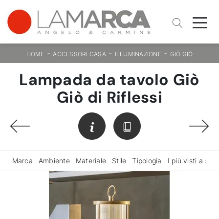
-
-
-
HOME
ACCESSORI CASA
ILLUMINAZIONE
GIÒ GIÒ
Lampada da tavolo Giò
Giò di Riflessi
Marca
Ambiente
Materiale
Stile
Tipologia
I più visti a :