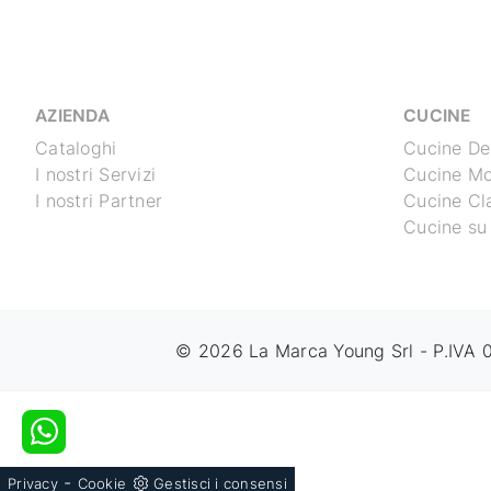
AZIENDA
CUCINE
Cataloghi
Cucine De
I nostri Servizi
Cucine M
I nostri Partner
Cucine Cl
Cucine su
© 2026 La Marca Young Srl - P.IVA
-
Privacy
Cookie
Gestisci i consensi