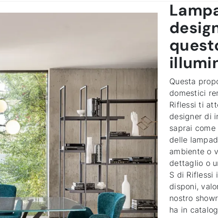
Lampa
design
questo
illumi
Questa propos
domestici ren
Riflessi ti a
designer di i
saprai come 
delle lampade
ambiente o v
dettaglio o
S di Riflessi
disponi, val
nostro showr
ha in catalo