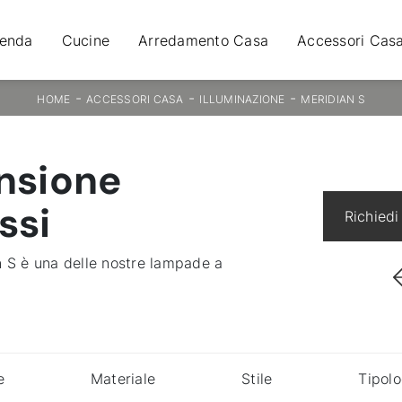
ienda
Cucine
Arredamento Casa
Accessori Cas
-
-
-
HOME
ACCESSORI CASA
ILLUMINAZIONE
MERIDIAN S
nsione
ssi
Richiedi
n S è una delle nostre lampade a
e
Materiale
Stile
Tipolo