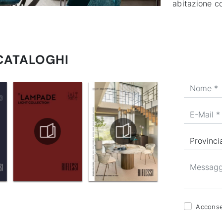
abitazione co
 CATALOGHI
Acconsen