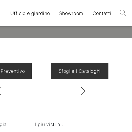
a
Ufficio e giardino
Showroom
Contatti
 Preventivo
Sfoglia i Cataloghi
gia
I più visti a :