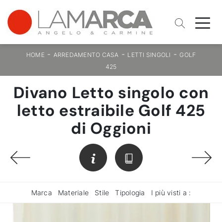
-
-
-
HOME
ARREDAMENTO CASA
LETTI SINGOLI
GOLF
425
Divano Letto singolo con
letto estraibile Golf 425
di Oggioni
Marca
Materiale
Stile
Tipologia
I più visti a :