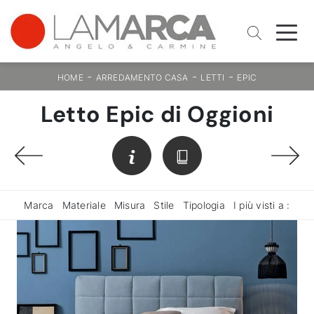
-
-
-
HOME
ARREDAMENTO CASA
LETTI
EPIC
Letto Epic di Oggioni
Marca
Materiale
Misura
Stile
Tipologia
I più visti a :