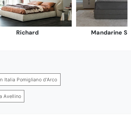
Richard
Mandarine S
an Italia Pomigliano d'Arco
ia Avellino