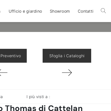
a
Ufficio e giardino
Showroom
Contatti
 Preventivo
Sfoglia i Cataloghi
ia
I più visti a :
to Thomas di Cattelan