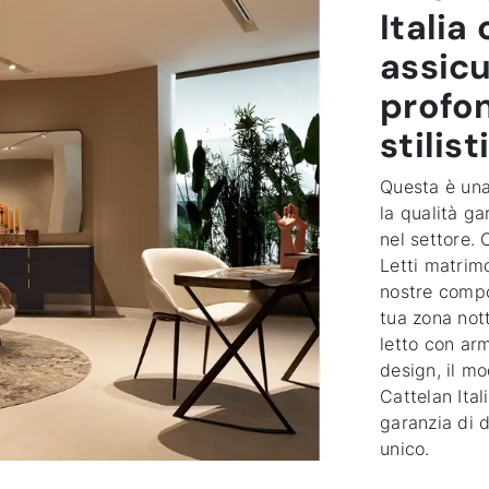
Italia
assicu
profon
stilist
Questa è una
la qualità ga
nel settore. 
Letti matrimo
nostre compo
tua zona not
letto con arm
design, il mo
Cattelan Ital
garanzia di d
unico.