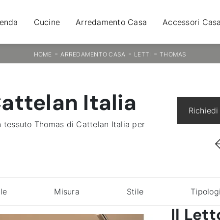
ienda
Cucine
Arredamento Casa
Accessori Cas
-
-
-
HOME
ARREDAMENTO CASA
LETTI
THOMAS
ttelan Italia
Richiedi
in tessuto Thomas di Cattelan Italia per
le
Misura
Stile
Tipolog
Il Let