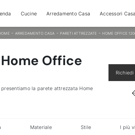
ienda
Cucine
Arredamento Casa
Accessori Cas
-
-
-
HOME
ARREDAMENTO CASA
PARETI ATTREZZATE
HOME OFFICE 120
 Home Office
Richiedi
Ti presentiamo la parete attrezzata Home
a
Materiale
Stile
I più v