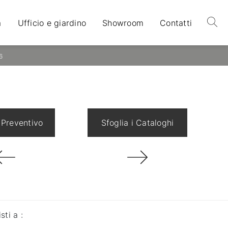
a
Ufficio e giardino
Showroom
Contatti
6
 Preventivo
Sfoglia i Cataloghi
isti a :