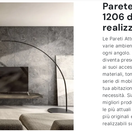
Paret
1206 d
realiz
Le Pareti Att
varie ambient
ogni angolo.
diventa pres
ai suoi acces
materiali, to
serie di mobi
tua abitazion
necessità. S
migliori prod
le più attual
più originali
realizzabili 