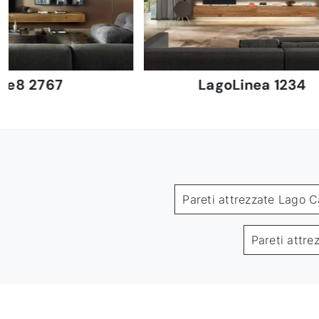
6e8 2767
LagoLinea 1234
Pareti attrezzate Lago C
Pareti attr