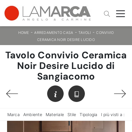
-
-
-
HOME
ARREDAMENTO CASA
TAVOLI
CONVIVIO
CERAMICA NOIR DESIRE LUCIDO
Tavolo Convivio Ceramica
Noir Desire Lucido di
Sangiacomo
Marca
Ambiente
Materiale
Stile
Tipologia
I più visti a :