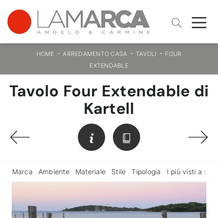
-
-
-
HOME
ARREDAMENTO CASA
TAVOLI
FOUR
EXTENDABLE
Tavolo Four Extendable di
Kartell
Marca
Ambiente
Materiale
Stile
Tipologia
I più visti a :