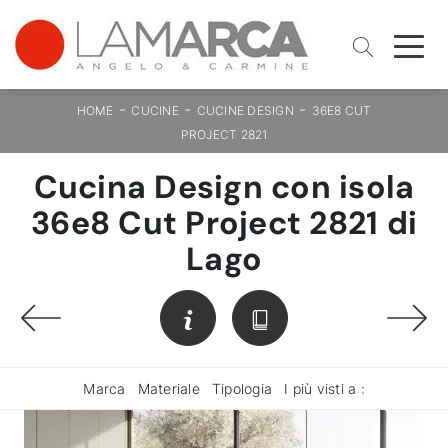
-
-
-
HOME
CUCINE
CUCINE DESIGN
36E8 CUT
PROJECT 2821
Cucina Design con isola
36e8 Cut Project 2821 di
Lago
Marca
Materiale
Tipologia
I più visti a :