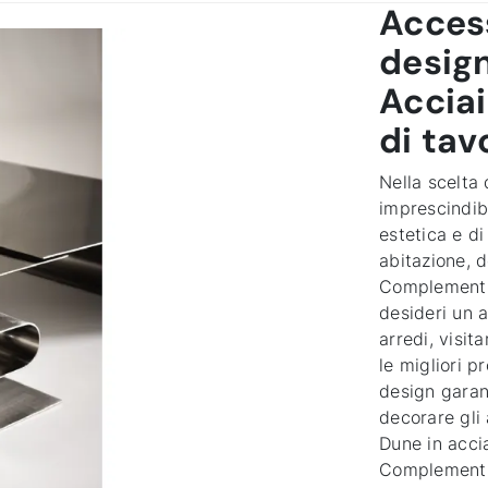
Acces
design
Acciai
di tav
Nella scelta 
imprescindibi
estetica e di
abitazione, d
Complementi 
desideri un a
arredi, visit
le migliori p
design garant
decorare gli
Dune in accia
Complementi 