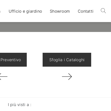
a
Ufficio e giardino
Showroom
Contatti
 Preventivo
Sfoglia i Cataloghi
I più visti a :