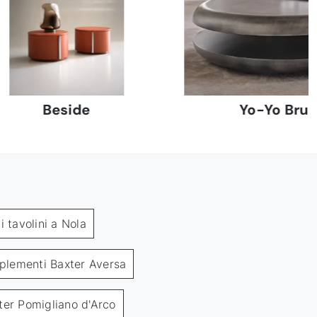
Beside
Yo-Yo Bru
 tavolini a Nola
lementi Baxter Aversa
er Pomigliano d'Arco