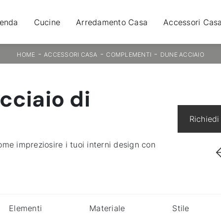
ienda
Cucine
Arredamento Casa
Accessori Cas
-
-
-
HOME
ACCESSORI CASA
COMPLEMENTI
DUNE ACCIAIO
cciaio di
Richiedi
me impreziosire i tuoi interni design con
Elementi
Materiale
Stile